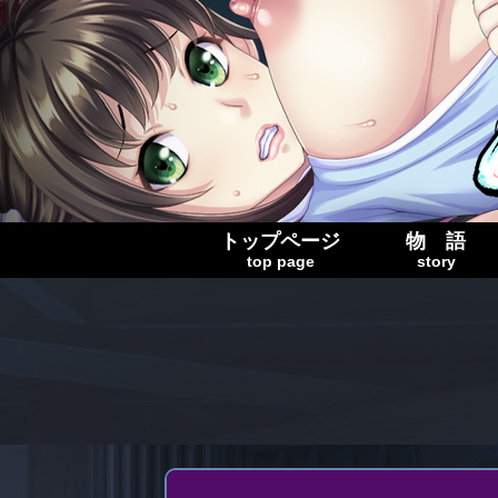
トップページ
物 語
top page
story