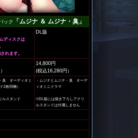
「ムジナ ＆ ムジナ・臭」
ック
DL版
ムディスクは
。
梱されます。
14,800円
円）
(税込16,280円）
・臭 オーディオミ
・ムジナとムジナ・臭 オーデ
ド2枚同梱）
ィオミニドラマ
リルスタンド
※DL版には描き下ろしアクリ
）
ルスタンドは付属しません