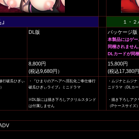
臭」
１・２パ
DL版
パッケージ版
本製品にはゲー
同梱されません
DLカードが同
8,800円
15,800円
(税込9,680円）
(税込17,380
修行破瓜ひぎぃ
・『ひまりのアヘアヘ淫乱化ご奉仕修行
・ムジナとムジナ
梱）
破瓜ひぎぃライブ』ミニドラマ
ニドラマ（DLカー
※DL版には描き下ろしアクリルスタンド
・描き下ろしアク
は付属しません
（Pケースサイズ
DV