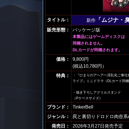
「ムジナ・
タイトル：
新作
販売形態：
パッケージ版
本製品にはゲームディスクは
同梱されません。
DLカードが同梱されます。
価格：
9,800円
(税込10,780円）
特典：
・『ひまりのアヘアヘ淫乱化ご奉仕
ライブ』ミニドラマ（DLカード同
・描き下ろしアクリルスタンド
（Pケースサイズ）
ブランド：
TinkerBell
ジャンル：
罠と裏切りドロドロ肉壺系A
発売日：
2026年3月27日発売予定