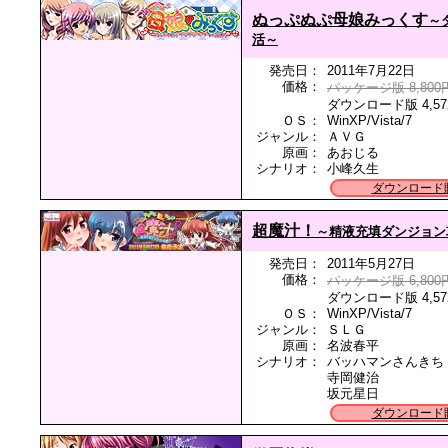
ぬっぷぬぷ母娘みっくす
～
活～
発売日：
2011年7月22日
価格：
パッケージ版 8,800
ダウンロード版 4,57
ＯＳ：
WinXP/Vista/7
ジャンル：
ＡＶＧ
原画：
あおじる
シナリオ：
小峰久生
ダウンロード
超魔汁！
～精液充填ダンジョン
発売日：
2011年5月27日
価格：
パッケージ版 6,800
ダウンロード版 4,57
ＯＳ：
WinXP/Vista/7
ジャンル：
ＳＬＧ
原画：
名波春平
シナリオ：
バッハマンさんきち
寺岡健治
坂元星日
ダウンロード