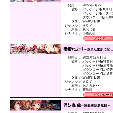
発売日：
2022年7月29日
価格：
パッケージ版 8,800
パッケージ版・タペスト
ダウンロード版 8,80
ＯＳ：
Win8/8.1/10
ジャンル：
ＡＤＶ
原画：
あおじる
シナリオ：
小峰久生
ダウンロード
妻蜜ねぶり
～蒸れた柔肌に恋
発売日：
2021年12月17日
価格：
パッケージ版(特典付き
パッケージ版(通常版) 
ダウンロード版(特典付
ダウンロード版(通常版)
ＯＳ：
Win8/8.1/10
ジャンル：
ＡＤＶ
原画：
あさぎあや
シナリオ：
斉島煌
ダウンロード
淫妖蟲 穢
～凌蝕桃源退魔録～