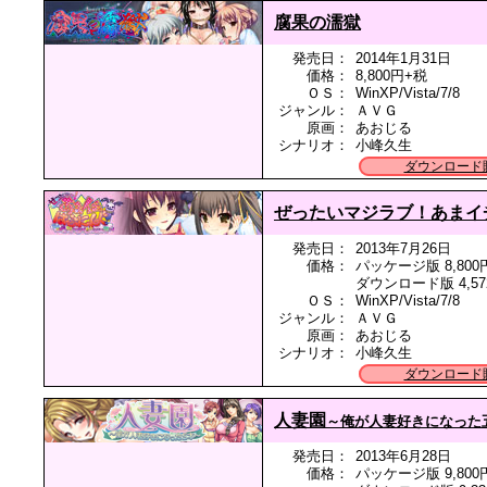
腐果の濡獄
発売日：
2014年1月31日
価格：
8,800円+税
ＯＳ：
WinXP/Vista/7/8
ジャンル：
ＡＶＧ
原画：
あおじる
シナリオ：
小峰久生
ダウンロード
ぜったいマジラブ！あまイ
発売日：
2013年7月26日
価格：
パッケージ版 8,800
ダウンロード版 4,57
ＯＳ：
WinXP/Vista/7/8
ジャンル：
ＡＶＧ
原画：
あおじる
シナリオ：
小峰久生
ダウンロード
人妻園
～俺が人妻好きになった
発売日：
2013年6月28日
価格：
パッケージ版 9,800