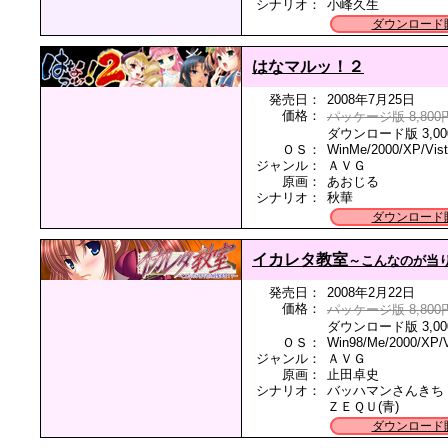
シナリオ：
小峰久生
ダウンロード
はなマルッ！２
発売日：
2008年7月25日
価格：
パッケージ版 8,800
ダウンロード版 3,00
ＯＳ：
WinMe/2000/XP/Vis
ジャンル：
ＡＶＧ
原画：
あおじる
シナリオ：
秋華
ダウンロード
イカレタ教室
～こんなのが当
発売日：
2008年2月22日
価格：
パッケージ版 8,800
ダウンロード版 3,00
ＯＳ：
Win98/Me/2000/XP/V
ジャンル：
ＡＶＧ
原画：
止田卓史
シナリオ：
バッハマンさんきち
ＺＥＱＵ(青)
ダウンロード