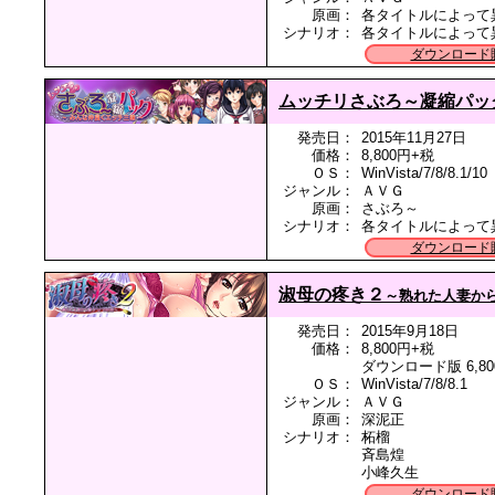
原画：
各タイトルによって
シナリオ：
各タイトルによって
ダウンロード
ムッチリさぶろ～凝縮パッ
発売日：
2015年11月27日
価格：
8,800円+税
ＯＳ：
WinVista/7/8/8.1/10
ジャンル：
ＡＶＧ
原画：
さぶろ～
シナリオ：
各タイトルによって
ダウンロード
淑母の疼き２
～熟れた人妻から
発売日：
2015年9月18日
価格：
8,800円+税
ダウンロード版 6,80
ＯＳ：
WinVista/7/8/8.1
ジャンル：
ＡＶＧ
原画：
深泥正
シナリオ：
柘榴
斉島煌
小峰久生
ダウンロード