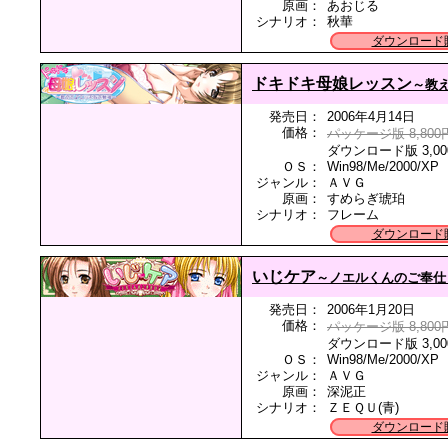
原画：
あおじる
シナリオ：
秋華
ダウンロード
ドキドキ母娘レッスン
～教
発売日：
2006年4月14日
価格：
パッケージ版 8,800
ダウンロード版 3,00
ＯＳ：
Win98/Me/2000/XP
ジャンル：
ＡＶＧ
原画：
すめらぎ琥珀
シナリオ：
フレーム
ダウンロード
いじケア
～ノエルくんのご奉仕
発売日：
2006年1月20日
価格：
パッケージ版 8,800
ダウンロード版 3,00
ＯＳ：
Win98/Me/2000/XP
ジャンル：
ＡＶＧ
原画：
深泥正
シナリオ：
ＺＥＱＵ(青)
ダウンロード