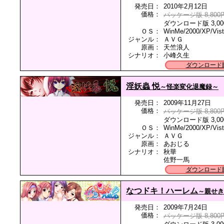
発売日：
2010年2月12日
価格：
パッケージ版 8,800
ダウンロード版 3,00
ＯＳ：
WinMe/2000/XP/Vis
ジャンル：
ＡＶＧ
原画：
天竺浪人
シナリオ：
小峰久生
ダウンロード
淫妖蟲 悦
～怪楽変化退魔録～
発売日：
2009年11月27日
価格：
パッケージ版 8,800
ダウンロード版 3,00
ＯＳ：
WinMe/2000/XP/Vis
ジャンル：
ＡＶＧ
原画：
あおじる
シナリオ：
秋華
佐野一馬
ダウンロード
なつドキ！ハーレム
～親せき
発売日：
2009年7月24日
価格：
パッケージ版 8,800