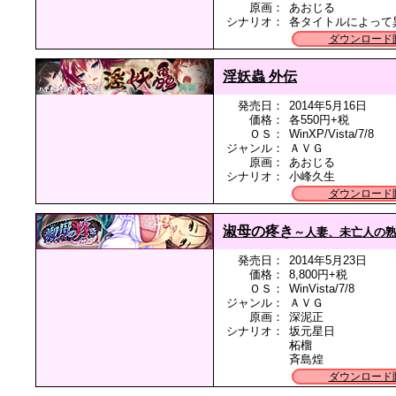
原画：
あおじる
シナリオ：
各タイトルによって
ダウンロード
淫妖蟲 外伝
発売日：
2014年5月16日
価格：
各550円+税
ＯＳ：
WinXP/Vista/7/8
ジャンル：
ＡＶＧ
原画：
あおじる
シナリオ：
小峰久生
ダウンロード
淑母の疼き
～人妻、未亡人の
発売日：
2014年5月23日
価格：
8,800円+税
ＯＳ：
WinVista/7/8
ジャンル：
ＡＶＧ
原画：
深泥正
シナリオ：
坂元星日
柘榴
斉島煌
ダウンロード