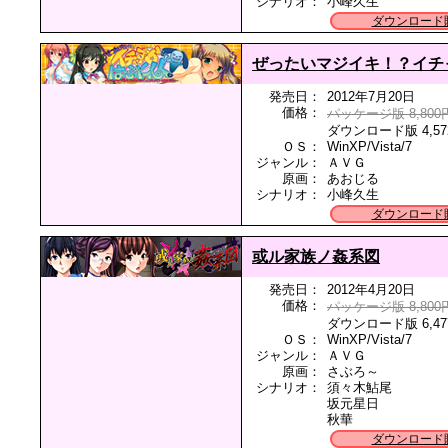
シナリオ：
小峰久生
ダウンロード
ぜったいマジイキ！？イチ
発売日：
2012年7月20日
価格：
パッケージ版 8,800
ダウンロード版 4,57
ＯＳ：
WinXP/Vista/7
ジャンル：
ＡＶＧ
原画：
あおじる
シナリオ：
小峰久生
ダウンロード
或ル家族ノ姦系図
発売日：
2012年4月20日
価格：
パッケージ版 8,800
ダウンロード版 6,47
ＯＳ：
WinXP/Vista/7
ジャンル：
ＡＶＧ
原画：
さぶろ～
シナリオ：
須々木鮎尾
坂元星日
秋華
ダウンロード