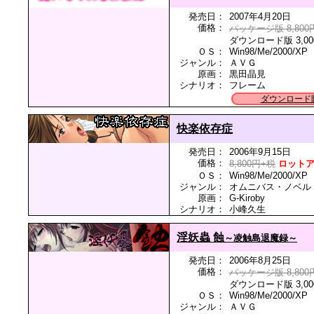
発売日：
2007年4月20日
価格：
パッケージ版 8,800
ダウンロード版 3,00
ＯＳ：
Win98/Me/2000/XP
ジャンル：
ＡＶＧ
原画：
黒田晶見
シナリオ：
フレーム
ダウンロード
快楽依存症
発売日：
2006年9月15日
価格：
8,800円+税
ロット
ＯＳ：
Win98/Me/2000/XP
ジャンル：
オムニバス・ノベル
原画：
G-Kiroby
シナリオ：
小峰久生
淫妖蟲 蝕
～凌触島退魔録～
発売日：
2006年8月25日
価格：
パッケージ版 8,800
ダウンロード版 3,00
ＯＳ：
Win98/Me/2000/XP
ジャンル：
ＡＶＧ