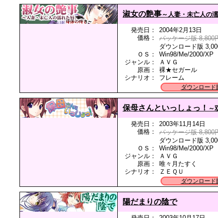
淑女の艶事
～人妻・未亡人の
発売日：
2004年2月13日
価格：
パッケージ版 8,800
ダウンロード版 3,00
ＯＳ：
Win98/Me/2000/XP
ジャンル：
ＡＶＧ
原画：
裸★セガール
シナリオ：
フレーム
ダウンロード
保母さんといっしょっ！
～
発売日：
2003年11月14日
価格：
パッケージ版 8,800
ダウンロード版 3,00
ＯＳ：
Win98/Me/2000/XP
ジャンル：
ＡＶＧ
原画：
唯々月たすく
シナリオ：
ＺＥＱＵ
ダウンロード
陽だまりの陰で
発売日：
2003年10月17日