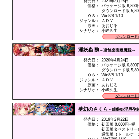
発売日：
2021年2月26日
価格：
パッケージ版 6,800
ダウンロード版 5,80
ＯＳ：
Win8/8.1/10
ジャンル：
ＡＤＶ
原画：
あおじる
シナリオ：
小峰久生
ダウンロード
淫妖蟲 醜
～凌蝕楽園退魔録～
発売日：
2020年4月24日
価格：
パッケージ版 6,800
ダウンロード版 5,80
ＯＳ：
Win8/8.1/10
ジャンル：
ＡＤＶ
原画：
あおじる
シナリオ：
小峰久生
ダウンロード
夢幻のさくら
～緋艶姫淫辱孕
発売日：
2019年2月22日
価格：
初回版 8,800円+税
初回版タペストリー付 
通常版（トールケース仕