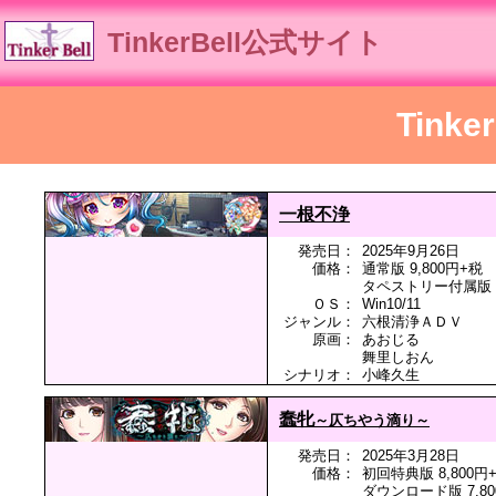
TinkerBell公式サイト
Tink
一根不浄
発売日：
2025年9月26日
価格：
通常版 9,800円+税
タペストリー付属版 1
ＯＳ：
Win10/11
ジャンル：
六根清浄ＡＤＶ
原画：
あおじる
舞里しおん
シナリオ：
小峰久生
蠢牝
～仄ちやう滴り～
発売日：
2025年3月28日
価格：
初回特典版 8,800円
ダウンロード版 7,80