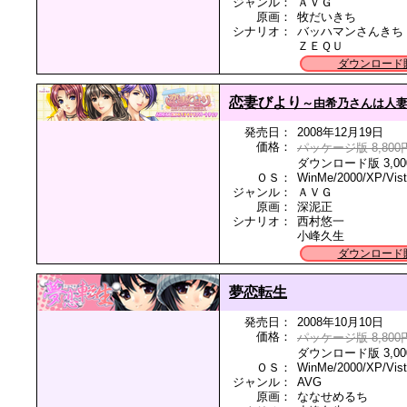
ジャンル：
ＡＶＧ
原画：
牧だいきち
シナリオ：
バッハマンさんきち
ＺＥＱＵ
ダウンロード
恋妻びより
～由希乃さんは人
発売日：
2008年12月19日
価格：
パッケージ版 8,800
ダウンロード版 3,00
ＯＳ：
WinMe/2000/XP/Vis
ジャンル：
ＡＶＧ
原画：
深泥正
シナリオ：
西村悠一
小峰久生
ダウンロード
夢恋転生
発売日：
2008年10月10日
価格：
パッケージ版 8,800
ダウンロード版 3,00
ＯＳ：
WinMe/2000/XP/Vis
ジャンル：
AVG
原画：
ななせめるち