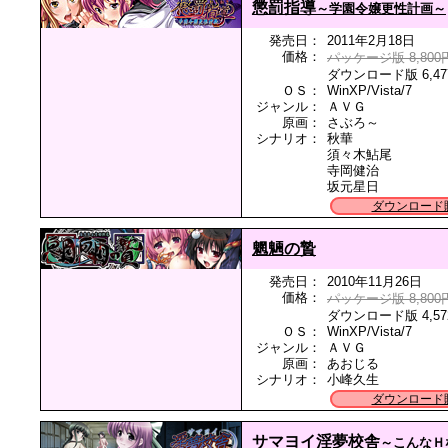
懲罰指導
～学園令嬢更性計画～
発売日：
2011年2月18日
価格：
パッケージ版 8,800
ダウンロード版 6,47
ＯＳ：
WinXP/Vista/7
ジャンル：
ＡＶＧ
原画：
さぶろ～
シナリオ：
秋華
須々木鮎尾
寺岡健治
坂元星日
ダウンロード
魍魎の贄
発売日：
2010年11月26日
価格：
パッケージ版 8,800
ダウンロード版 4,57
ＯＳ：
WinXP/Vista/7
ジャンル：
ＡＶＧ
原画：
あおじる
シナリオ：
小峰久生
ダウンロード
サマヨイ淫夢校舎
～こんなＨ