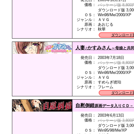
価格：
パッケージ版 8,800
ダウンロード版 3,00
ＯＳ：
Win98/Me/2000/XP
ジャンル：
ＡＶＧ
原画：
あおじる
シナリオ：
秋華
ダウンロード
人妻♪かすみさん
～母娘と共
発売日：
2003年7月18日
価格：
パッケージ版 8,800
ダウンロード版 3,00
ＯＳ：
Win98/Me/2000/XP
ジャンル：
ＡＶＧ
原画：
すめらぎ琥珀
シナリオ：
フレーム
ダウンロード
自慰倒錯
原画データ入りＣＤ－
発売日：
2003年6月13日
価格：
パッケージ版 3,800
ダウンロード版 3,00
ＯＳ：
Win95/98/Me/XP