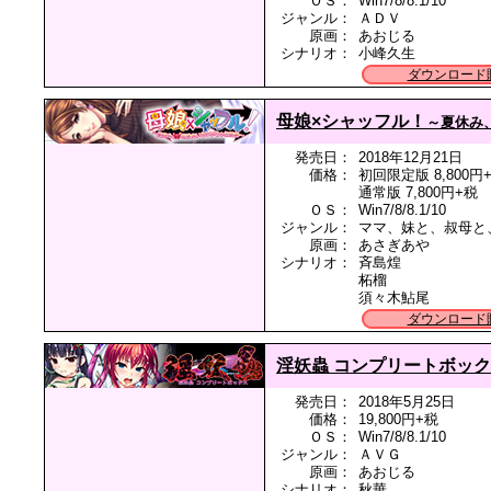
ＯＳ：
Win7/8/8.1/10
ジャンル：
ＡＤＶ
原画：
あおじる
シナリオ：
小峰久生
ダウンロード
母娘×シャッフル！
～夏休み
発売日：
2018年12月21日
価格：
初回限定版 8,800円
通常版 7,800円+税
ＯＳ：
Win7/8/8.1/10
ジャンル：
ママ、妹と、叔母と
原画：
あさぎあや
シナリオ：
斉島煌
柘榴
須々木鮎尾
ダウンロード
淫妖蟲 コンプリートボッ
発売日：
2018年5月25日
価格：
19,800円+税
ＯＳ：
Win7/8/8.1/10
ジャンル：
ＡＶＧ
原画：
あおじる
シナリオ：
秋華