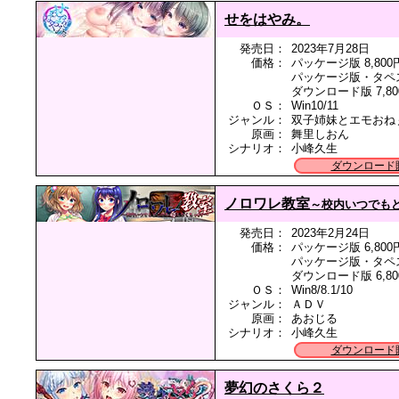
せをはやみ。
発売日：
2023年7月28日
価格：
パッケージ版 8,800
パッケージ版・タペスト
ダウンロード版 7,80
ＯＳ：
Win10/11
ジャンル：
双子姉妹とエモおね
原画：
舞里しおん
シナリオ：
小峰久生
ダウンロード
ノロワレ教室
～校内いつでも
発売日：
2023年2月24日
価格：
パッケージ版 6,800
パッケージ版・タペスト
ダウンロード版 6,80
ＯＳ：
Win8/8.1/10
ジャンル：
ＡＤＶ
原画：
あおじる
シナリオ：
小峰久生
ダウンロード
夢幻のさくら２