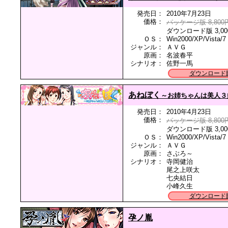
発売日：
2010年7月23日
価格：
パッケージ版 8,800
ダウンロード版 3,00
ＯＳ：
Win2000/XP/Vista/7
ジャンル：
ＡＶＧ
原画：
名波春平
シナリオ：
佐野一馬
ダウンロード
あねぼく
～お姉ちゃんは美人３
発売日：
2010年4月23日
価格：
パッケージ版 8,800
ダウンロード版 3,00
ＯＳ：
Win2000/XP/Vista/7
ジャンル：
ＡＶＧ
原画：
さぶろ～
シナリオ：
寺岡健治
尾之上咲太
七央結日
小峰久生
ダウンロード
孕ノ胤