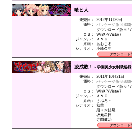
喰ヒ人
発売日：
2012年1月20日
価格：
パッケージ版 8,800
ダウンロード版 6,47
ＯＳ：
WinXP/Vista/7
ジャンル：
ＡＶＧ
原画：
あおじる
シナリオ：
小峰久生
ダウンロード
凌成敗！
～学園美少女制裁秘録
発売日：
2011年10月21日
価格：
パッケージ版 8,800
ダウンロード版 6,47
ＯＳ：
WinXP/Vista/7
ジャンル：
ＡＶＧ
原画：
さぶろ～
シナリオ：
秋華
須々木鮎尾
坂元星日
寺岡健治
ダウンロード