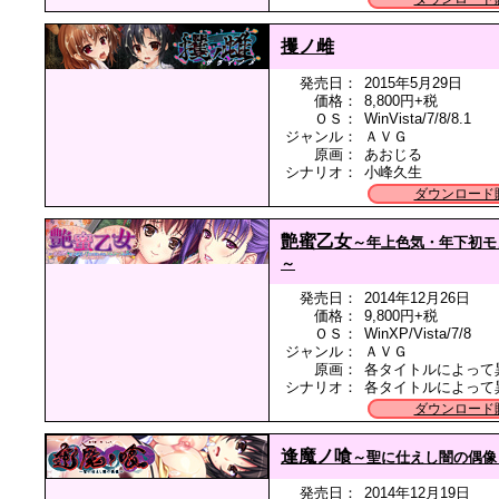
攫ノ雌
発売日：
2015年5月29日
価格：
8,800円+税
ＯＳ：
WinVista/7/8/8.1
ジャンル：
ＡＶＧ
原画：
あおじる
シナリオ：
小峰久生
ダウンロード
艶蜜乙女
～年上色気・年下初モ
～
発売日：
2014年12月26日
価格：
9,800円+税
ＯＳ：
WinXP/Vista/7/8
ジャンル：
ＡＶＧ
原画：
各タイトルによって
シナリオ：
各タイトルによって
ダウンロード
逢魔ノ喰
～聖に仕えし闇の偶像
発売日：
2014年12月19日