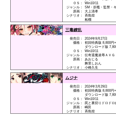
ＯＳ：
Win10/11
ジャンル：
SM・折檻・監禁・
原画：
大上清孝
シナリオ：
斉島煌
柘榴
三毒繚乱
発売日：
2024年9月27日
価格：
初回特典版 8,800円
ダウンロード版 7,80
ＯＳ：
Win10/11
ジャンル：
伝奇退魔凌辱ＡＶＧ
原画：
あおじる
舞里しおん
シナリオ：
小峰久生
ムジナ
発売日：
2024年3月29日
価格：
初回特典版 8,800円
ダウンロード版 7,80
ＯＳ：
Win10/11
ジャンル：
罠と裏切りドロドロ
原画：
嶋艮
シナリオ：
斉島煌