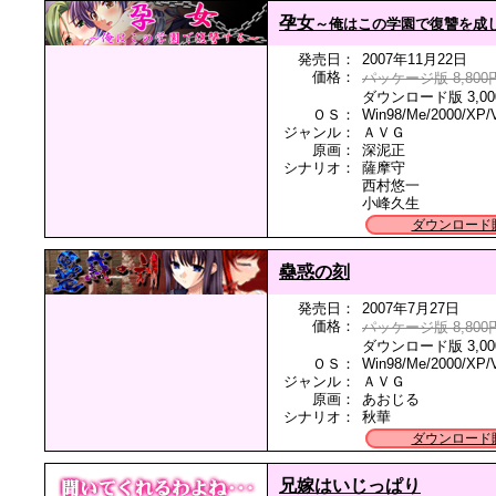
孕女
～俺はこの学園で復讐を成
発売日：
2007年11月22日
価格：
パッケージ版 8,800
ダウンロード版 3,00
ＯＳ：
Win98/Me/2000/XP/V
ジャンル：
ＡＶＧ
原画：
深泥正
シナリオ：
薩摩守
西村悠一
小峰久生
ダウンロード
蠱惑の刻
発売日：
2007年7月27日
価格：
パッケージ版 8,800
ダウンロード版 3,00
ＯＳ：
Win98/Me/2000/XP/V
ジャンル：
ＡＶＧ
原画：
あおじる
シナリオ：
秋華
ダウンロード
兄嫁はいじっぱり