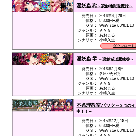
淫妖蟲 獄
～凌触地獄退魔録～
発売日：
2016年4月28日
価格：
8,800円+税
ＯＳ：
WinVista/7/8/8.1/10
ジャンル：
ＡＶＧ
原画：
あおじる
シナリオ：
小峰久生
ダウンロード
淫妖蟲 零
～凌触城退魔絵巻～
発売日：
2016年1月8日
価格：
各500円+税
ＯＳ：
WinVista/7/8/8.1/10
ジャンル：
ＡＶＧ
原画：
あおじる
シナリオ：
小峰久生
不条理教室パック
～３つのイ
中！！～
発売日：
2015年12月18日
価格：
6,800円+税
ＯＳ：
WinVista/7/8/8.1/10
ジャンル：
ＡＶＧ