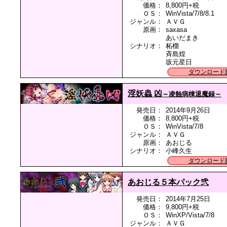
価格：
8,800円+税
ＯＳ：
WinVista/7/8/8.1
ジャンル：
ＡＶＧ
原画：
saxasa
あいだまき
シナリオ：
柘榴
斉島煌
坂元星日
ダウンロード
淫妖蟲 凶
～凌蝕病棟退魔録～
発売日：
2014年9月26日
価格：
8,800円+税
ＯＳ：
WinVista/7/8
ジャンル：
ＡＶＧ
原画：
あおじる
シナリオ：
小峰久生
ダウンロード
あおじる５本パック弐
発売日：
2014年7月25日
価格：
9,800円+税
ＯＳ：
WinXP/Vista/7/8
ジャンル：
ＡＶＧ