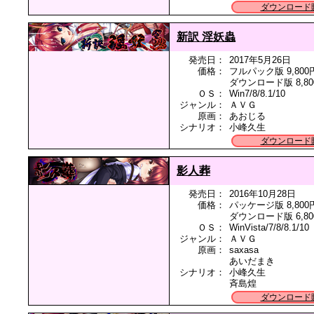
ダウンロード
新訳 淫妖蟲
発売日：
2017年5月26日
価格：
フルパック版 9,800
ダウンロード版 8,80
ＯＳ：
Win7/8/8.1/10
ジャンル：
ＡＶＧ
原画：
あおじる
シナリオ：
小峰久生
ダウンロード
影人葬
発売日：
2016年10月28日
価格：
パッケージ版 8,800
ダウンロード版 6,80
ＯＳ：
WinVista/7/8/8.1/10
ジャンル：
ＡＶＧ
原画：
saxasa
あいだまき
シナリオ：
小峰久生
斉島煌
ダウンロード