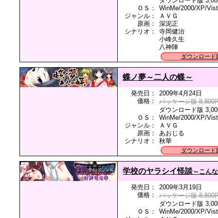
ダウンロード版 3,00
ＯＳ：
WinMe/2000/XP/Vis
ジャンル：
ＡＶＧ
原画：
深泥正
シナリオ：
寺岡健治
小峰久生
八神陣
ダウンロード
蝶ノ夢～二人の蝶～
発売日：
2009年4月24日
価格：
パッケージ版 8,800
ダウンロード版 3,00
ＯＳ：
WinMe/2000/XP/Vis
ジャンル：
ＡＶＧ
原画：
あおじる
シナリオ：
秋華
ダウンロード
学校のヤラシイ怪談
～こんな
発売日：
2009年3月19日
価格：
パッケージ版 8,800
ダウンロード版 3,00
ＯＳ：
WinMe/2000/XP/Vis